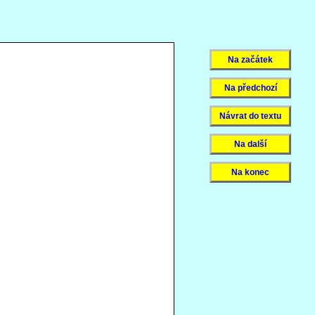
Na začátek
Na předchozí
Návrat do textu
Na další
Na konec