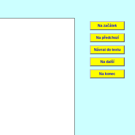
Na začátek
Na předchozí
Návrat do textu
Na další
Na konec