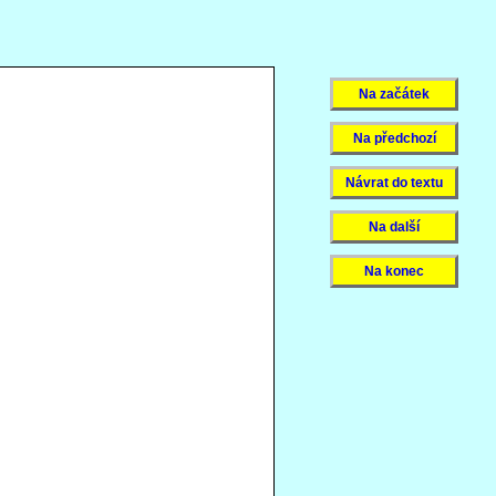
Na začátek
Na předchozí
Návrat do textu
Na další
Na konec