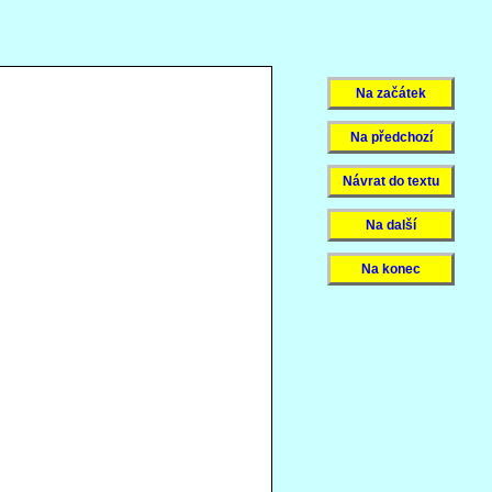
Na začátek
Na předchozí
Návrat do textu
Na další
Na konec