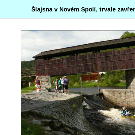
s
Šlajsna v Novém Spolí, trvale zavře