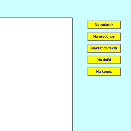
Na začátek
Na předchozí
Návrat do textu
Na další
Na konec